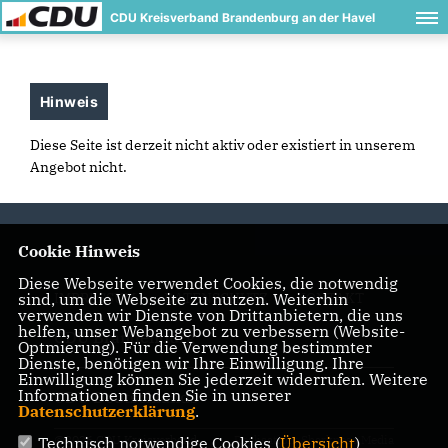
CDU Kreisverband Brandenburg an der Havel
Hinweis
Diese Seite ist derzeit nicht aktiv oder existiert in unserem
Angebot nicht.
Cookie Hinweis
Diese Webseite verwendet Cookies, die notwendig
sind, um die Webseite zu nutzen. Weiterhin
IMPRESSUM
DATENSCHUTZ
KONTAKT
verwenden wir Dienste von Drittanbietern, die uns
helfen, unser Webangebot zu verbessern (Website-
CDU Brandenburg
Optmierung). Für die Verwendung bestimmter
Dienste, benötigen wir Ihre Einwilligung. Ihre
Einwilligung können Sie jederzeit widerrufen. Weitere
Informationen finden Sie in unserer
CDU Deutschlands
Datenschutzerklärung
.
@2026 CDU Kreisverband
Realisation: Sharkness Media
Technisch notwendige Cookies (
Übersicht
)