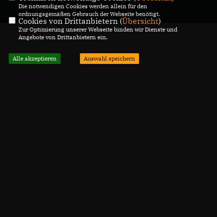
Die notwendigen Cookies werden allein für den
Brandenburg an der Havel
GmbH & Co. KG
ordnungsgemäßen Gebrauch der Webseite benötigt.
Alle Rechte vorbehalten.
Cookies von Drittanbietern (
Übersicht
)
Zur Optimierung unserer Webseite binden wir Dienste und
Angebote von Drittanbietern ein.
Alle akzeptieren
Auswahl speichern